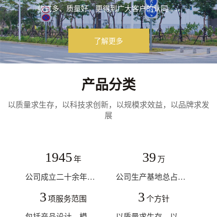
款式多、质量好，更得到广大客户的认同......
了解更多
产品分类
以质量求生存，以科技求创新，以规模求效益，以品牌求发
展
1995
40
年
万
公司成立二十余年老牌字号
公司生产基地总占地面积近40万平方米
3
3
项服务范围
个方针
包括产品设计、模具制造、到注塑成型
以质量求生存、以信誉求保证、以创新为理念