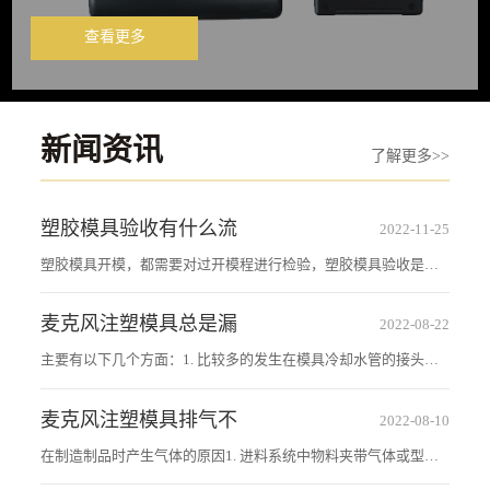
查看更多
新闻资讯
了解更多>>
塑胶模具验收有什么流
2022-11-25
塑胶模具开模，都需要对过开模程进行检验，塑胶模具验收是检
验模具制作过程的一种手法，一般塑胶模具验收主要分为以下三
麦克风注塑模具总是漏
2022-08-22
个部分：1.开模前的产品图纸验收。这个动作是由塑胶模具厂家
主要有以下几个方面：1. 比较多的发生在模具冷却水管的接头
的模具设计工程师来验收的，而不...
处，如发现漏水，应在管接头的螺纹上缠绕密封带，然后拧紧。
麦克风注塑模具排气不
2022-08-10
2. 由于长期成型的条件下，模具内的防水圈会破损，在O形防水橡
在制造制品时产生气体的原因1. 进料系统中物料夹带气体或型腔
胶圈容易硬化和开裂，导致...
中原存有空气，在成形加工时，又没有及时将流道、型腔中的气