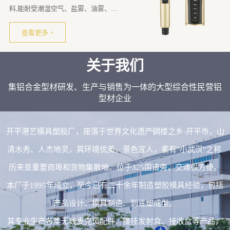
料,能耐受潮湿空气、盐雾、油雾、霉
菌的影响。
查看更多 +
关于我们
集铝合金型材研发、生产与销售为一体的大型综合性民营铝
型材企业
开平港艺模具塑胶厂，座落于世界文化遗产碉楼之乡-开平市，山
清水秀、人杰地灵，其环境优美，景色宜人，素有"小武汉"之称
历来是重要商埠和货物集散地。位于325国道旁，交通很方便。
本厂于1995年成立，至今已有二十余年制造塑胶模具经验，包括
产品设计、模具制造、到注塑成型。
其专业生产各类无线麦克风配件、腰挂发射盒、接收盒等产品，