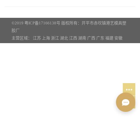
©2019
粤ICP备17166138号
版权所有：开平市赤坎镇港艺模具塑
胶厂
主营区域：
江苏
上海
浙江
湖北
江西
湖南
广西
广东
福建
安徽