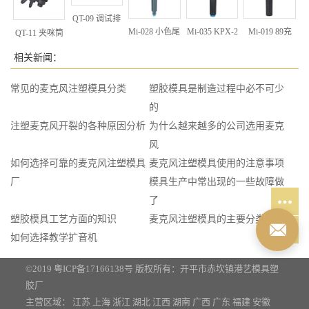
QT-09 调试排
Mi-028 小色尾
Mi-035 KPX-2
Mi-019 89充
QT-11 夹咪筒
推开
(小夹）
相关新闻：
常见的麦克风注塑模具分类
塑胶模具是制造过程中必不可少
的
注塑麦克风开裂的各种原因分析
为什么越来越多的公司选用麦克
风
如何选择可靠的麦克风注塑模具
麦克风注塑模具使用的注意事项
厂
模具生产中常出现的一些故障做
了
塑胶模具工艺方面的知识
麦克风注塑模具的主要分类
如何选择教学扩音机
©2019
粤ICP备17166138号
版权所有：开平市赤坎镇港艺模具塑
胶厂
主营区域：
江苏
上海
浙江
湖北
江西
湖南
广西
广东
福建
安徽