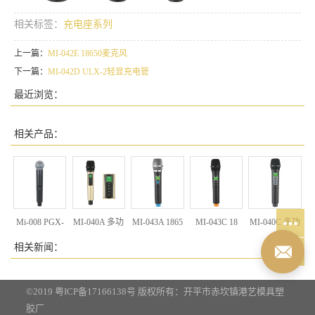
相关标签：
充电座系列
上一篇：
MI-042E 18650麦克风
下一篇：
MI-042D ULX-2轻显充电管
最近浏览：
相关产品：
Mi-008 PGX-
MI-040A 多功
MI-043A 1865
MI-043C 18
MI-040C 多功
能充电
能充电
相关新闻：
©2019
粤ICP备17166138号
版权所有：开平市赤坎镇港艺模具塑
胶厂