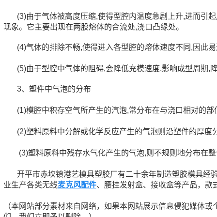
(3)由于气体被高度压缩,使得型腔内温度急剧上升,进而引
现象。它主要出现在两股熔体的合流处,浇口凸缘处。
(4)气体的排除不畅,使得进入各型腔的熔体速度不同,因
(5)由于型腔中气体的阻碍,会降低充模速度,影响成型周期,
3、塑件中气泡的分布
(1)模腔中积存空气所产生的汽泡,常分布在与浇口相对的部
(2)塑料原料中分解或化学反应产生的气泡则沿塑件的厚度
(3)塑料原料中残存水气化产生的气泡,则不规则地分布在
开平市赤坎镇港艺模具塑胶厂有二十余年制造塑胶模具经
业生产各类无线
麦克风配件
、腰挂发射盒、接收盒等产品，款
（本网站部分素材来自网络，如果本网站展示信息侵犯媒体或
们，我们立即予以删除。）