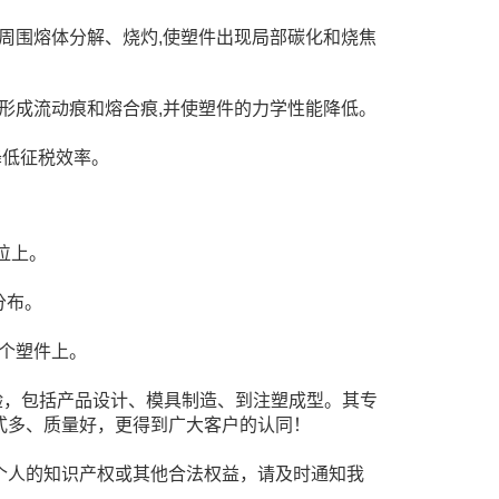
起周围熔体分解、烧灼,使塑件出现局部碳化和烧焦
此易形成流动痕和熔合痕,并使塑件的力学性能降低。
降低征税效率。
位上。
分布。
整个塑件上。
验，包括产品设计、模具制造、到注塑成型。其专
式多、质量好，更得到广大客户的认同！
个人的知识产权或其他合法权益，请及时通知我